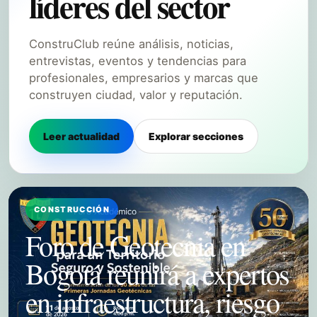
líderes del sector
ConstruClub reúne análisis, noticias,
entrevistas, eventos y tendencias para
profesionales, empresarios y marcas que
construyen ciudad, valor y reputación.
Leer actualidad
Explorar secciones
CONSTRUCCIÓN
Foro de Geotecnia en
Bogotá reunirá a expertos
en infraestructura, riesgo