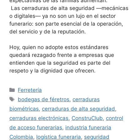
expectativas de las familias aumentan.
Las cerraduras de alta seguridad —mecánicas
o digitales— ya no son un lujo en el sector
funerario: son parte esencial de la operación,
del servicio y de la reputación.
Hoy, quien no adopte estos estándares
quedará rezagado frente a empresas que
entienden que la seguridad es parte del
respeto y la dignidad que ofrecen.
Categorías
Ferretería
Etiquetas
bodegas de féretros
,
cerraduras
biométricas
,
cerraduras de alta seguridad
,
cerraduras electrónicas
,
ConstruClub
,
control
de acceso funerarias
,
industria funeraria
Colombia
,
logística funeraria
,
seguridad