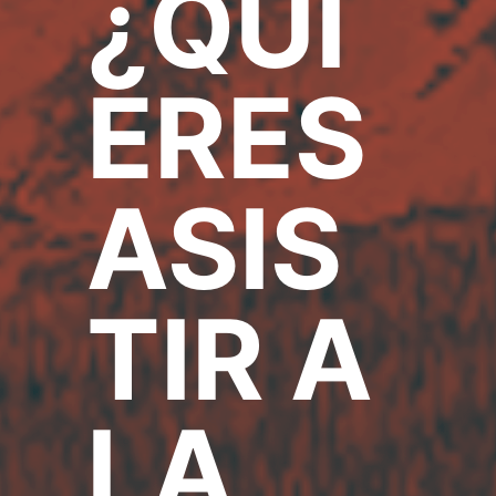
¿QUI
ERES
ASIS
TIR A
LA