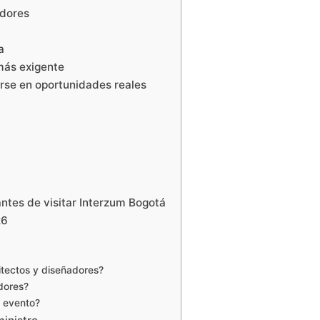
idores
a
más exigente
rse en oportunidades reales
ntes de visitar Interzum Bogotá
26
itectos y diseñadores?
idores?
l evento?