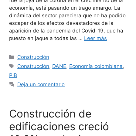
fue la joya de la corona en el crecimiento de la
economía, está pasando un trago amargo. La
dinámica del sector pareciera que no ha podido
escapar de los efectos devastadores de la
aparición de la pandemia del Covid-19, que ha
puesto en jaque a todas las …
Leer más
Categorías
Construcción
Etiquetas
Construcción
,
DANE
,
Economía colombiana
,
PIB
Deja un comentario
Construcción de
edificaciones creció