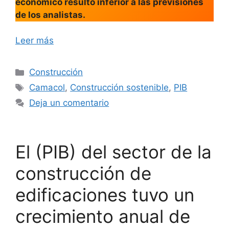
económico resultó inferior a las previsiones
de los analistas.
Leer más
Categorías
Construcción
Etiquetas
Camacol
,
Construcción sostenible
,
PIB
Deja un comentario
El (PIB) del sector de la
construcción de
edificaciones tuvo un
crecimiento anual de