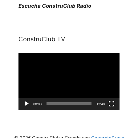
Escucha ConstruClub Radio
ConstruClub TV
Reproductor
de
vídeo
00:00
12:40
© 2026 ConstruClub
• Creado con
GeneratePress