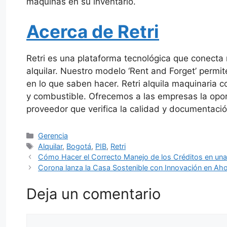
máquinas en su inventario.
Acerca de Retri
Retri es una plataforma tecnológica que conect
alquilar. Nuestro modelo ‘Rent and Forget’ permi
en lo que saben hacer. Retri alquila maquinaria 
y combustible. Ofrecemos a las empresas la opor
proveedor que verifica la calidad y documentació
Categorías
Gerencia
Etiquetas
Alquilar
,
Bogotá
,
PIB
,
Retri
Cómo Hacer el Correcto Manejo de los Créditos en una 
Corona lanza la Casa Sostenible con Innovación en Ah
Deja un comentario
Comentario