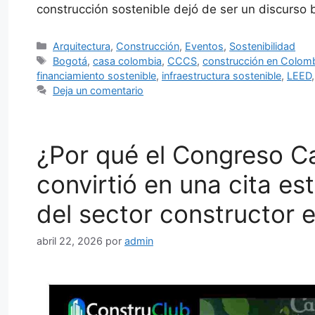
construcción sostenible dejó de ser un discurso
Categorías
Arquitectura
,
Construcción
,
Eventos
,
Sostenibilidad
Etiquetas
Bogotá
,
casa colombia
,
CCCS
,
construcción en Colom
financiamiento sostenible
,
infraestructura sostenible
,
LEED
Deja un comentario
¿Por qué el Congreso C
convirtió en una cita est
del sector constructor e
abril 22, 2026
por
admin