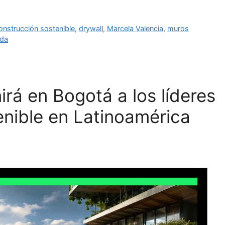
onstrucción sostenible
,
drywall
,
Marcela Valencia
,
muros
nda
rá en Bogotá a los líderes
enible en Latinoamérica