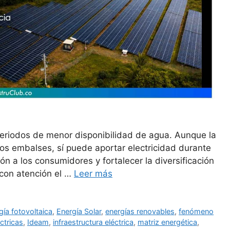
eriodos de menor disponibilidad de agua. Aunque la
los embalses, sí puede aportar electricidad durante
ón a los consumidores y fortalecer la diversificación
 con atención el …
Leer más
gía fotovoltaica
,
Energía Solar
,
energías renovables
,
fenómeno
ctricas
,
Ideam
,
infraestructura eléctrica
,
matriz energética
,