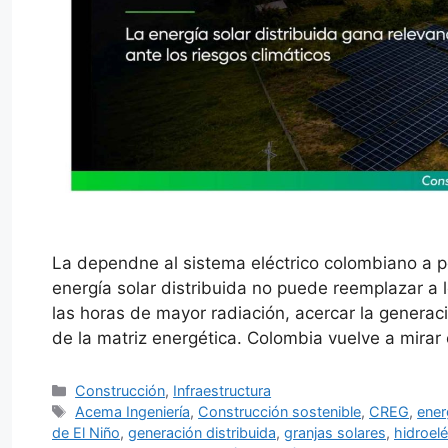
La dependne al sistema eléctrico colombiano a p
energía solar distribuida no puede reemplazar a 
las horas de mayor radiación, acercar la generaci
de la matriz energética. Colombia vuelve a mirar
Categorías
Construcción
,
Infraestructura
Etiquetas
Acema Ingeniería
,
Construcción sostenible
,
CREG
,
ener
de El Niño
,
generación distribuida
,
granjas solares
,
hidroelé