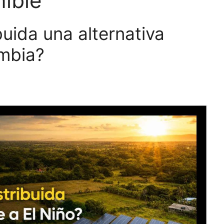
ible
buida una alternativa
ombia?