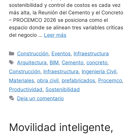
sostenibilidad y control de costos es cada vez
más alta, la Reunión del Cemento y el Concreto
– PROCEMCO 2026 se posiciona como el
espacio donde se alinean tres variables críticas
del negocio …
Leer más
Categorías
Construcción
,
Eventos
,
Infraestructura
Etiquetas
Arquitectura
,
BIM
,
Cemento
,
concreto
,
Construcción
,
Infraestructura
,
Ingeniería Civil
,
Materiales
,
obra civil
,
prefabricados
,
Procemco
,
Productividad
,
Sostenibilidad
Deja un comentario
Movilidad inteligente,