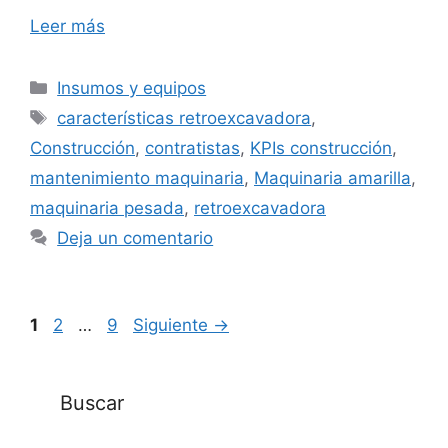
Leer más
Categorías
Insumos y equipos
Etiquetas
características retroexcavadora
,
Construcción
,
contratistas
,
KPIs construcción
,
mantenimiento maquinaria
,
Maquinaria amarilla
,
maquinaria pesada
,
retroexcavadora
Deja un comentario
Página
Página
Página
1
2
…
9
Siguiente
→
Buscar