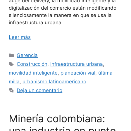
auge del delivery, la movilidad inteligente y la
digitalización del comercio están modificando
silenciosamente la manera en que se usa la
infraestructura urbana.
Leer más
Categorías
Gerencia
Etiquetas
Construcción
,
infraestructura urbana
,
movilidad inteligente
,
planeación vial
,
última
milla
,
urbanismo latinoamericano
Deja un comentario
Minería colombiana:
una industria en punto