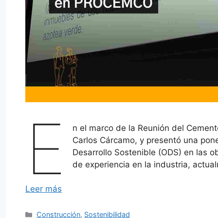
E
n el marco de la Reunión del Cemen
Carlos Cárcamo, y presentó una pone
Desarrollo Sostenible (ODS) en las 
de experiencia en la industria, actua
Leer más
Categorías
Construcción
,
Sostenibilidad