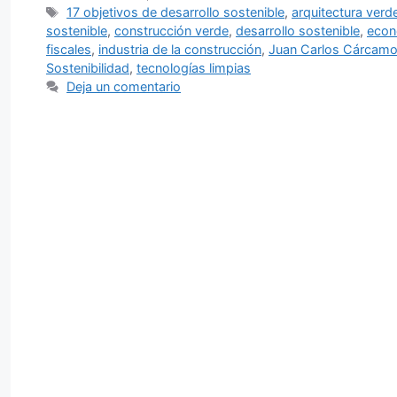
Etiquetas
17 objetivos de desarrollo sostenible
,
arquitectura verd
sostenible
,
construcción verde
,
desarrollo sostenible
,
econ
fiscales
,
industria de la construcción
,
Juan Carlos Cárcam
Sostenibilidad
,
tecnologías limpias
Deja un comentario