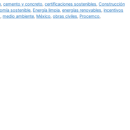
e
,
cemento y concreto
,
certificaciones sostenibles
,
Construcción
omía sostenible
,
Energía limpia
,
energías renovables
,
incentivos
o
,
medio ambiente
,
México
,
obras civiles
,
Procemco
,