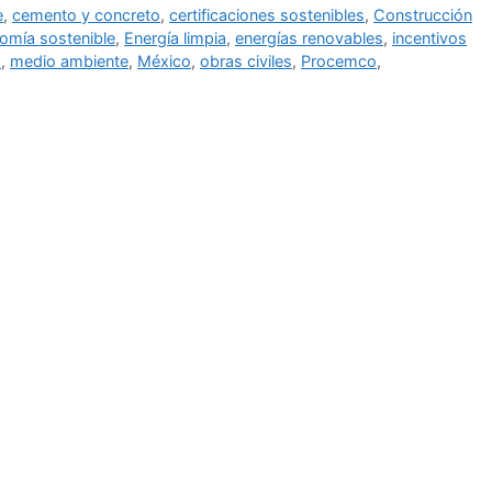
e
,
cemento y concreto
,
certificaciones sostenibles
,
Construcción
omía sostenible
,
Energía limpia
,
energías renovables
,
incentivos
o
,
medio ambiente
,
México
,
obras civiles
,
Procemco
,