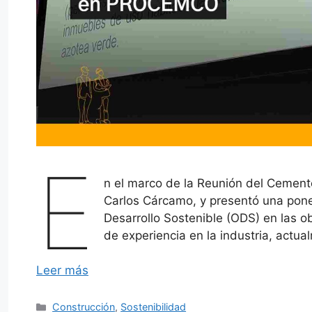
E
n el marco de la Reunión del Cemen
Carlos Cárcamo, y presentó una pone
Desarrollo Sostenible (ODS) en las 
de experiencia en la industria, actua
Leer más
Categorías
Construcción
,
Sostenibilidad