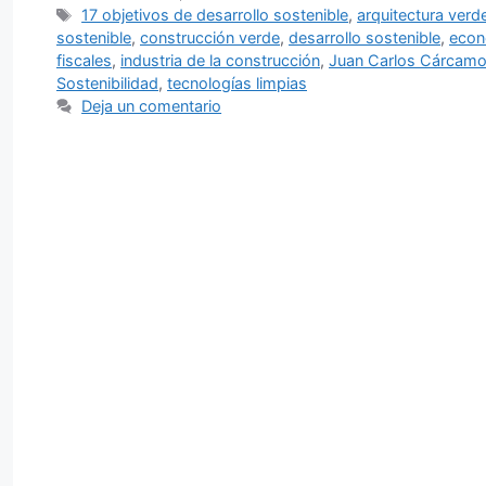
Etiquetas
17 objetivos de desarrollo sostenible
,
arquitectura verd
sostenible
,
construcción verde
,
desarrollo sostenible
,
econ
fiscales
,
industria de la construcción
,
Juan Carlos Cárcam
Sostenibilidad
,
tecnologías limpias
Deja un comentario