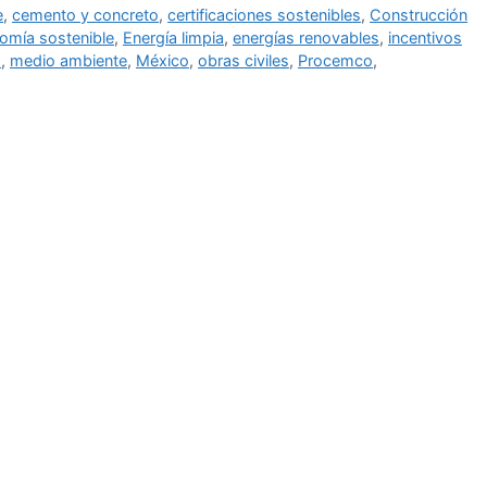
e
,
cemento y concreto
,
certificaciones sostenibles
,
Construcción
omía sostenible
,
Energía limpia
,
energías renovables
,
incentivos
o
,
medio ambiente
,
México
,
obras civiles
,
Procemco
,