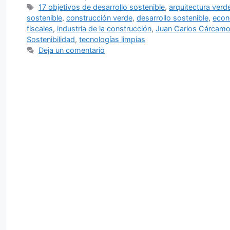
Etiquetas
17 objetivos de desarrollo sostenible
,
arquitectura verd
sostenible
,
construcción verde
,
desarrollo sostenible
,
econ
fiscales
,
industria de la construcción
,
Juan Carlos Cárcam
Sostenibilidad
,
tecnologías limpias
Deja un comentario