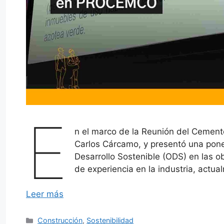
E
n el marco de la Reunión del Cemen
Carlos Cárcamo, y presentó una pone
Desarrollo Sostenible (ODS) en las 
de experiencia en la industria, actua
Leer más
Categorías
Construcción
,
Sostenibilidad