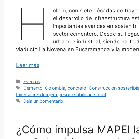
H
olcim, con siete décadas de trayec
el desarrollo de infraestructura es
importantes avances en sostenibil
sector cementero. Desde su llega
urbano e industrial, siendo parte
viaducto La Novena en Bucaramanga y la moderni
Leer más
Categorías
Eventos
Etiquetas
Cemento
,
Colombia
,
concreto
,
Construcción sostenibl
Inversión Extranjera
,
responsabilidad social
Deja un comentario
¿Cómo impulsa MAPEI la