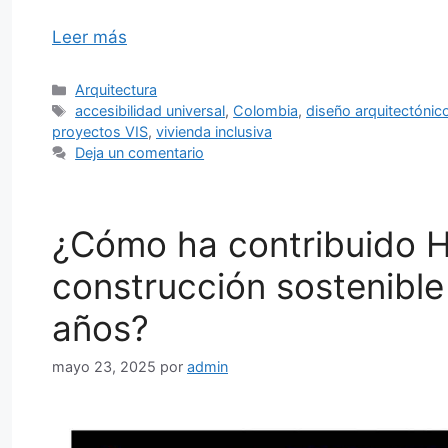
Leer más
Categorías
Arquitectura
Etiquetas
accesibilidad universal
,
Colombia
,
diseño arquitectónic
proyectos VIS
,
vivienda inclusiva
Deja un comentario
¿Cómo ha contribuido Ho
construcción sostenibl
años?
mayo 23, 2025
por
admin