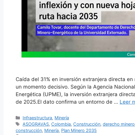
Caída del 31% en inversión extranjera directa en
un momento decisivo. Según la Agencia Nacional
Energética (UPME), la inversión extranjera direct
de 2025.El dato confirma un entorno de …
Leer 
Categorías
Infraestructura
,
Minería
Etiquetas
ASOGRAVAS
,
Colombia
,
Construcción
,
derecho minero
construcción
,
Minería
,
Plan Minero 2035