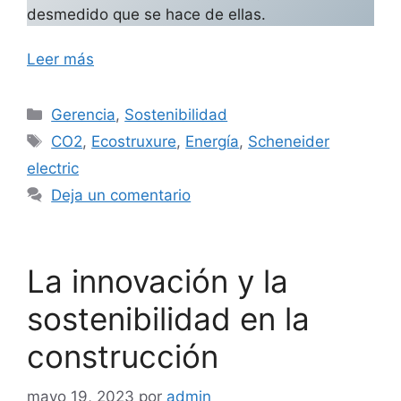
desmedido que se hace de ellas.
Leer más
Categorías
Gerencia
,
Sostenibilidad
Etiquetas
CO2
,
Ecostruxure
,
Energía
,
Scheneider
electric
Deja un comentario
La innovación y la
sostenibilidad en la
construcción
mayo 19, 2023
por
admin