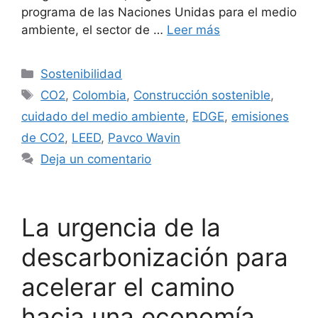
programa de las Naciones Unidas para el medio
ambiente, el sector de …
Leer más
Categorías
Sostenibilidad
Etiquetas
CO2
,
Colombia
,
Construcción sostenible
,
cuidado del medio ambiente
,
EDGE
,
emisiones
de CO2
,
LEED
,
Pavco Wavin
Deja un comentario
La urgencia de la
descarbonización para
acelerar el camino
hacia una economía