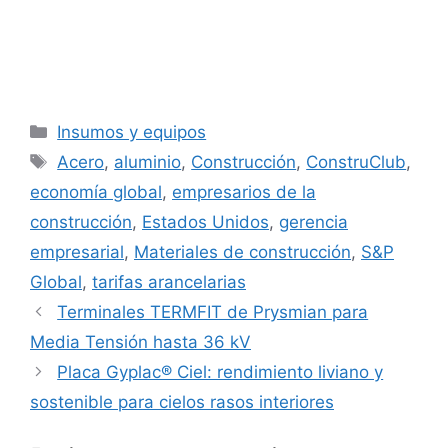
Categorías
Insumos y equipos
Etiquetas
Acero
,
aluminio
,
Construcción
,
ConstruClub
,
economía global
,
empresarios de la
construcción
,
Estados Unidos
,
gerencia
empresarial
,
Materiales de construcción
,
S&P
Global
,
tarifas arancelarias
Terminales TERMFIT de Prysmian para
Media Tensión hasta 36 kV
Placa Gyplac® Ciel: rendimiento liviano y
sostenible para cielos rasos interiores