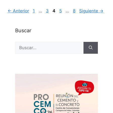
Página
Página
Página
Página
Página
←
Anterior
1
…
3
4
5
…
8
Siguiente
→
Buscar
Buscar: