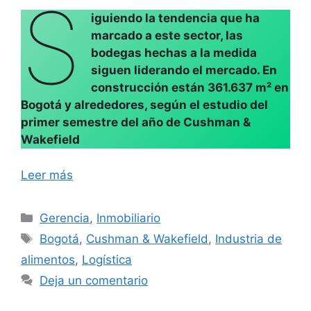
S
iguiendo la tendencia que ha
marcado a este sector, las
bodegas hechas a la medida
siguen liderando el mercado. En
construcción están 361.637 m² en
Bogotá y alrededores, según el estudio del
primer semestre del año de Cushman &
Wakefield
Leer más
Categorías
Gerencia
,
Inmobiliario
Etiquetas
Bogotá
,
Cushman & Wakefield
,
Industria de
alimentos
,
Logística
Deja un comentario