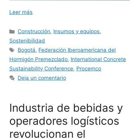
Leer más
Categorías
Construcción
,
Insumos y equipos
,
Sostenibilidad
Etiquetas
Bogotá
,
Federación Iberoamericana del
Hormigón Premezclado
,
International Concrete
Sustainability Conference
,
Procemco
Deja un comentario
Industria de bebidas y
operadores logísticos
revolucionan el