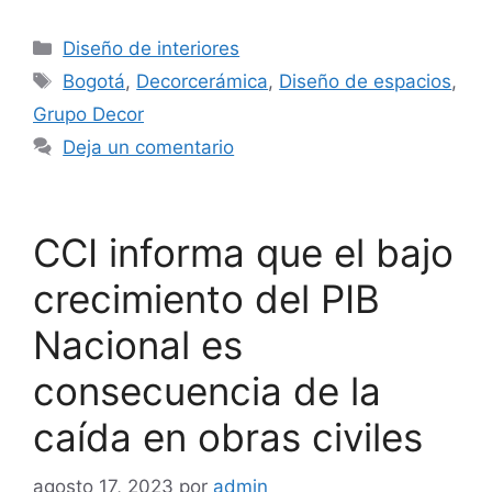
Categorías
Diseño de interiores
Etiquetas
Bogotá
,
Decorcerámica
,
Diseño de espacios
,
Grupo Decor
Deja un comentario
CCI informa que el bajo
crecimiento del PIB
Nacional es
consecuencia de la
caída en obras civiles
agosto 17, 2023
por
admin