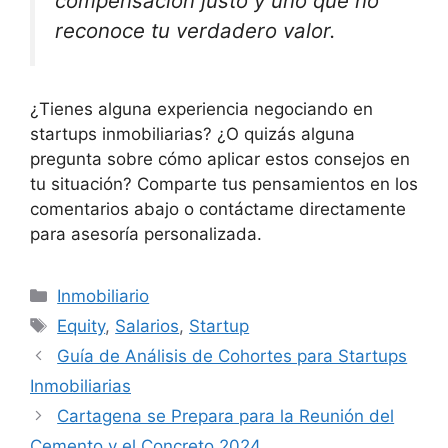
compensación justo y uno que no
reconoce tu verdadero valor.
¿Tienes alguna experiencia negociando en
startups inmobiliarias? ¿O quizás alguna
pregunta sobre cómo aplicar estos consejos en
tu situación? Comparte tus pensamientos en los
comentarios abajo o contáctame directamente
para asesoría personalizada.
Categorías
Inmobiliario
Etiquetas
Equity
,
Salarios
,
Startup
Guía de Análisis de Cohortes para Startups
Inmobiliarias
Cartagena se Prepara para la Reunión del
Cemento y el Concreto 2024