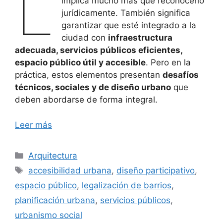
L
implica mucho más que reconocerlo
jurídicamente. También significa
garantizar que esté integrado a la
ciudad con
infraestructura
adecuada, servicios públicos eficientes,
espacio público útil y accesible
. Pero en la
práctica, estos elementos presentan
desafíos
técnicos, sociales y de diseño urbano
que
deben abordarse de forma integral.
Leer más
Categorías
Arquitectura
Etiquetas
accesibilidad urbana
,
diseño participativo
,
espacio público
,
legalización de barrios
,
planificación urbana
,
servicios públicos
,
urbanismo social