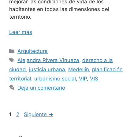
mejorar las condiciones de vida de los
habitantes en todas las dimensiones del
territorio.
Leer más
Categorías
Arquitectura
Etiquetas
Alejandra Rivera Vinueza
,
derecho a la
ciudad
,
justicia urbana
,
Medellín
,
planificación
territorial
,
urbanismo social
,
VIP
,
VIS
Deja un comentario
Página
Página
1
2
Siguiente
→