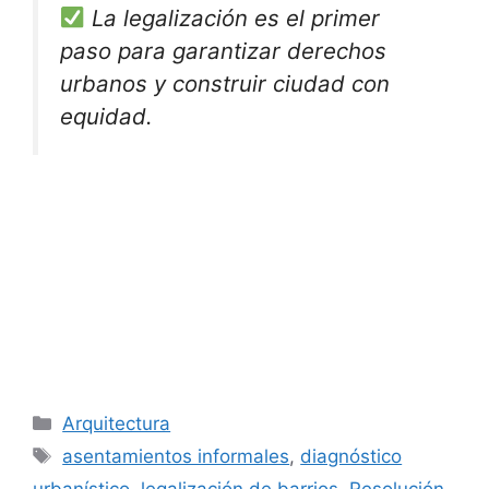
La legalización es el primer
paso para garantizar derechos
urbanos y construir ciudad con
equidad.
Categorías
Arquitectura
Etiquetas
asentamientos informales
,
diagnóstico
urbanístico
,
legalización de barrios
,
Resolución