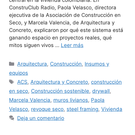
ConstruClub Radio, Paola Velasco, directora
ejecutiva de la Asociación de Construcción en
Seco, y Marcela Valencia, de Arquitectura y
Concreto, explicaron por qué este sistema está
ganando espacio en proyectos reales, qué
mitos siguen vivos …
Leer más
Categorías
Arquitectura
,
Construcción
,
Insumos y
equipos
Etiquetas
ACS
,
Arquitectura y Concreto
,
construcción
en seco
,
Construcción sostenible
,
drywall
,
Marcela Valencia
,
muros livianos
,
Paola
Velasco
,
revoque seco
,
steel framing
,
Vivienda
Deja un comentario