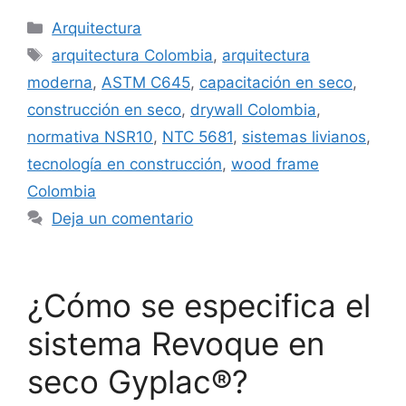
Categorías
Arquitectura
Etiquetas
arquitectura Colombia
,
arquitectura
moderna
,
ASTM C645
,
capacitación en seco
,
construcción en seco
,
drywall Colombia
,
normativa NSR10
,
NTC 5681
,
sistemas livianos
,
tecnología en construcción
,
wood frame
Colombia
Deja un comentario
¿Cómo se especifica el
sistema Revoque en
seco Gyplac®?