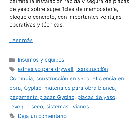
permite la instalación rápida y segura de placas
de yeso sobre superficies de mampostería,
bloque o concreto, con importantes ventajas
operativas y técnicas.
Leer más
Categorías
Insumos y equipos
Etiquetas
adhesivo para drywall
,
construcción
Colombia
,
construcción en seco
,
eficiencia en
obra
,
Gyplac
,
materiales para obra blanca
,
pegamento placas Gyplac
,
placas de yeso
,
revoque seco
,
sistemas livianos
Deja un comentario