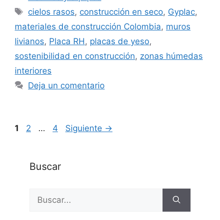
Etiquetas
cielos rasos
,
construcción en seco
,
Gyplac
,
materiales de construcción Colombia
,
muros
livianos
,
Placa RH
,
placas de yeso
,
sostenibilidad en construcción
,
zonas húmedas
interiores
Deja un comentario
Página
Página
Página
1
2
…
4
Siguiente
→
Buscar
Buscar: