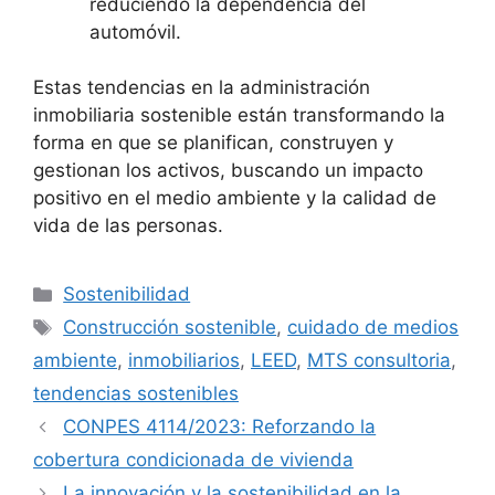
reduciendo la dependencia del
automóvil.
Estas tendencias en la administración
inmobiliaria sostenible están transformando la
forma en que se planifican, construyen y
gestionan los activos, buscando un impacto
positivo en el medio ambiente y la calidad de
vida de las personas.
Categorías
Sostenibilidad
Etiquetas
Construcción sostenible
,
cuidado de medios
ambiente
,
inmobiliarios
,
LEED
,
MTS consultoria
,
tendencias sostenibles
CONPES 4114/2023: Reforzando la
cobertura condicionada de vivienda
La innovación y la sostenibilidad en la