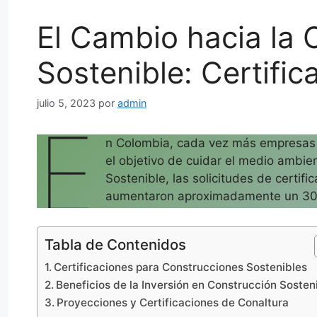
El Cambio hacia la 
Sostenible: Certific
julio 5, 2023
por
admin
E
n Colombia, cada vez más empresas e
el objetivo de cuidar el medio ambi
Sostenible, las solicitudes de certif
aumentaron aproximadamente un 30
Tabla de Contenidos
Certificaciones para Construcciones Sostenibles
Beneficios de la Inversión en Construcción Sosten
Proyecciones y Certificaciones de Conaltura