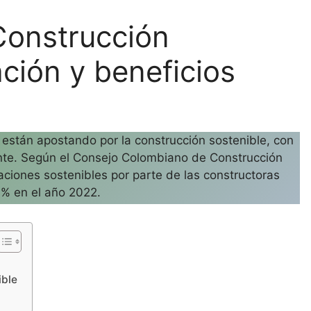
Construcción
ación y beneficios
stán apostando por la construcción sostenible, con
ente. Según el Consejo Colombiano de Construcción
icaciones sostenibles por parte de las constructoras
% en el año 2022.
ible