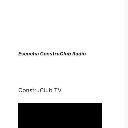
Escucha ConstruClub Radio
ConstruClub TV
Reproductor
de
vídeo