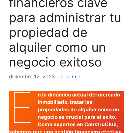
financieros clave
para administrar tu
propiedad de
alquiler como un
negocio exitoso
diciembre 12, 2023
por
admin
E
n la dinámica actual del mercado
inmobiliario, tratar las
propiedades de alquiler como un
negocio es crucial para el éxito.
Como expertos en ConstruClub,
sabemos que una gestión financiera efectiva