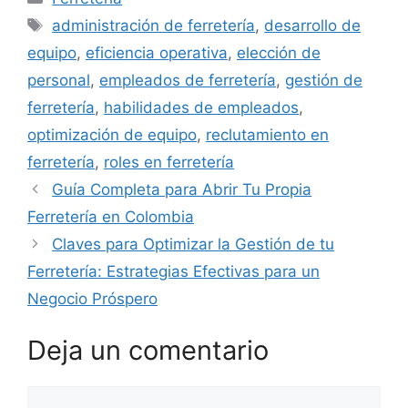
Etiquetas
administración de ferretería
,
desarrollo de
equipo
,
eficiencia operativa
,
elección de
personal
,
empleados de ferretería
,
gestión de
ferretería
,
habilidades de empleados
,
optimización de equipo
,
reclutamiento en
ferretería
,
roles en ferretería
Guía Completa para Abrir Tu Propia
Ferretería en Colombia
Claves para Optimizar la Gestión de tu
Ferretería: Estrategias Efectivas para un
Negocio Próspero
Deja un comentario
Comentario