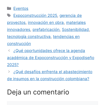
Categorías
Eventos
Etiquetas
Expoconstrucción 2025
,
gerencia de
proyectos
,
innovación en obra
,
materiales
innovadores
,
prefabricación
,
Sostenibilidad
,
tecnología constructiva
,
tendencias en
construcción
¿Qué oportunidades ofrece la agenda
académica de Expoconstrucción y Expodiseño
2025?
¿Qué desafíos enfrenta el abastecimiento
de insumos en la construcción colombiana?
Deja un comentario
Comentario