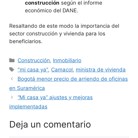
construcción
según el informe
económico del DANE.
Resaltando de este modo la importancia del
sector construcción y vivienda para los
beneficiarios.
Categorías
Construcción
,
Inmobiliario
Etiquetas
"mi casa ya"
,
Camacol
,
ministra de vivienda
Bogotá menor precio de arriendo de oficinas
en Suramérica
“Mi casa ya” ajustes y mejoras
implementadas
Deja un comentario