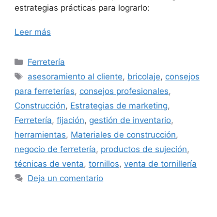
estrategias prácticas para lograrlo:
Leer más
Categorías
Ferretería
Etiquetas
asesoramiento al cliente
,
bricolaje
,
consejos
para ferreterías
,
consejos profesionales
,
Construcción
,
Estrategias de marketing
,
Ferretería
,
fijación
,
gestión de inventario
,
herramientas
,
Materiales de construcción
,
negocio de ferretería
,
productos de sujeción
,
técnicas de venta
,
tornillos
,
venta de tornillería
Deja un comentario