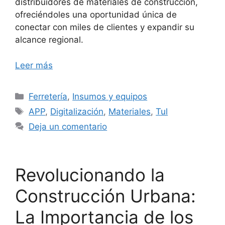
distribuidores de materiales de construcción,
ofreciéndoles una oportunidad única de
conectar con miles de clientes y expandir su
alcance regional.
Leer más
Categorías
Ferretería
,
Insumos y equipos
Etiquetas
APP
,
Digitalización
,
Materiales
,
Tul
Deja un comentario
Revolucionando la
Construcción Urbana:
La Importancia de los