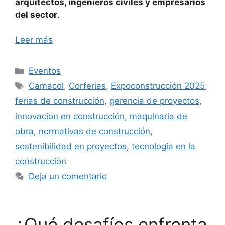
arquitectos, ingenieros civiles y empresarios
del sector
.
Leer más
Categorías
Eventos
Etiquetas
Camacol
,
Corferias
,
Expoconstrucción 2025
,
ferias de construcción
,
gerencia de proyectos
,
innovación en construcción
,
maquinaria de
obra
,
normativas de construcción
,
sostenibilidad en proyectos
,
tecnología en la
construcción
Deja un comentario
¿Qué desafíos enfrenta