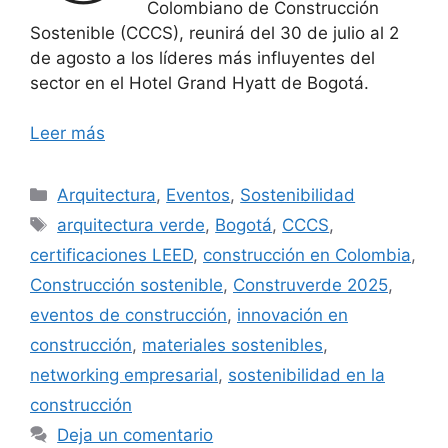
Colombiano de Construcción
Sostenible (CCCS), reunirá del 30 de julio al 2
de agosto a los líderes más influyentes del
sector en el Hotel Grand Hyatt de Bogotá.
Leer más
Categorías
Arquitectura
,
Eventos
,
Sostenibilidad
Etiquetas
arquitectura verde
,
Bogotá
,
CCCS
,
certificaciones LEED
,
construcción en Colombia
,
Construcción sostenible
,
Construverde 2025
,
eventos de construcción
,
innovación en
construcción
,
materiales sostenibles
,
networking empresarial
,
sostenibilidad en la
construcción
Deja un comentario