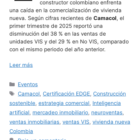
constructor colombiano enfrenta
una caída en la comercialización de vivienda
nueva. Según cifras recientes de
Camacol
, el
primer trimestre de 2025 reportó una
disminución del 38 % en las ventas de
unidades VIS y del 29 % en No VIS, comparado
con el mismo periodo del año anterior.
Leer más
Categorías
Eventos
Etiquetas
Camacol
,
Certificación EDGE
,
Construcción
sostenible
,
estrategia comercial
,
Inteligencia
artificial
,
mercadeo inmobiliario
,
neuroventas
,
ventas inmobiliarias
,
ventas VIS
,
vivienda nueva
Colombia