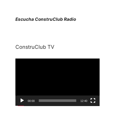
Escucha ConstruClub Radio
ConstruClub TV
Reproductor
de
vídeo
00:00
12:40