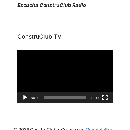
Escucha ConstruClub Radio
ConstruClub TV
Reproductor
de
vídeo
00:00
12:40
© 2026 ConstruClub
• Creado con
GeneratePress