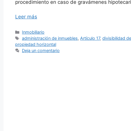
procedimiento en caso de gravámenes hipotecari
Leer más
Categorías
Inmobiliario
Etiquetas
administración de inmuebles
,
Artículo 17
,
divisibilidad d
propiedad horizontal
Deja un comentario