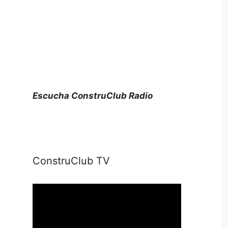
Escucha ConstruClub Radio
ConstruClub TV
Reproductor
de
vídeo