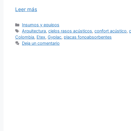
Leer más
Categorías
Insumos y equipos
Etiquetas
Arquitectura
,
cielos rasos acústicos
,
confort acústico
,
Colombia
,
Etex
,
Gyplac
,
placas fonoabsorbentes
Deja un comentario