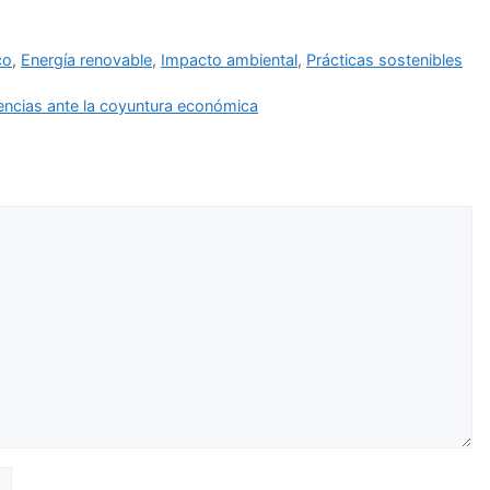
co
,
Energía renovable
,
Impacto ambiental
,
Prácticas sostenibles
dencias ante la coyuntura económica