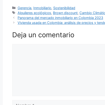
Categorías
Gerencia
,
Inmobiliario
,
Sostenibilidad
Etiquetas
Alquileres ecológicos
,
Brown discount
,
Cambio Climáti
Panorama del mercado inmobiliario en Colombia 2023
Vivienda usada en Colombia: análisis de precios y ten
Deja un comentario
Comentario
Nombre