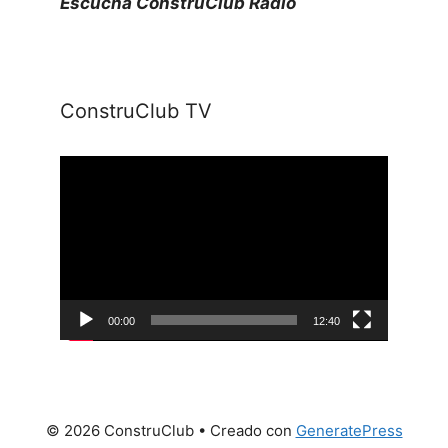
Escucha ConstruClub Radio
ConstruClub TV
Reproductor
de
vídeo
00:00
12:40
© 2026 ConstruClub
• Creado con
GeneratePress