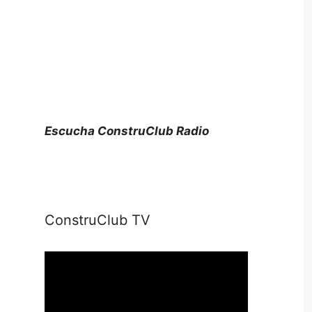
Escucha ConstruClub Radio
ConstruClub TV
Reproductor
de
vídeo