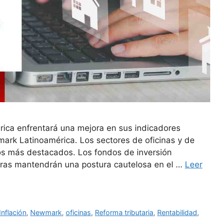
rica enfrentará una mejora en sus indicadores
ark Latinoamérica. Los sectores de oficinas y de
os más destacados. Los fondos de inversión
ntras mantendrán una postura cautelosa en el …
Leer
Inflación
,
Newmark
,
oficinas
,
Reforma tributaria
,
Rentabilidad
,