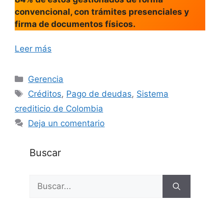
convencional, con trámites presenciales y
firma de documentos físicos.
Leer más
Categorías
Gerencia
Etiquetas
Créditos
,
Pago de deudas
,
Sistema
crediticio de Colombia
Deja un comentario
Buscar
Buscar: