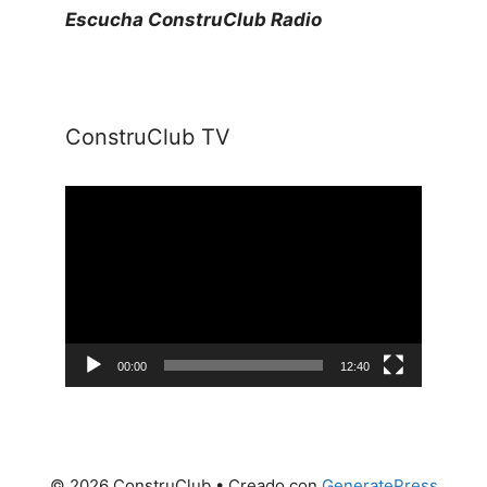
Escucha ConstruClub Radio
ConstruClub TV
Reproductor
de
vídeo
00:00
12:40
© 2026 ConstruClub
• Creado con
GeneratePress