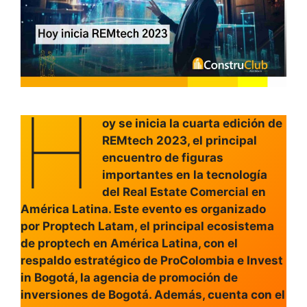
H
oy se inicia la cuarta edición de
REMtech 2023, el principal
encuentro de figuras
importantes en la tecnología
del Real Estate Comercial en
América Latina. Este evento es organizado
por Proptech Latam, el principal ecosistema
de proptech en América Latina, con el
respaldo estratégico de ProColombia e Invest
in Bogotá, la agencia de promoción de
inversiones de Bogotá. Además, cuenta con el