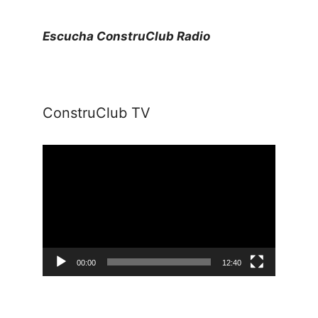
Escucha ConstruClub Radio
ConstruClub TV
Reproductor
de
vídeo
00:00
12:40