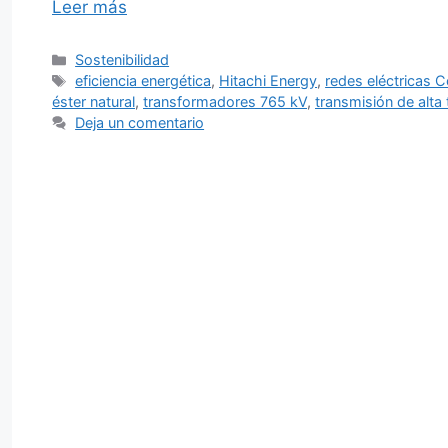
Leer más
Categorías
Sostenibilidad
Etiquetas
eficiencia energética
,
Hitachi Energy
,
redes eléctricas 
éster natural
,
transformadores 765 kV
,
transmisión de alta
Deja un comentario