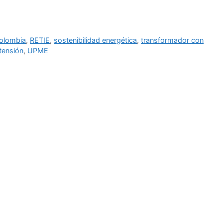
Colombia
,
RETIE
,
sostenibilidad energética
,
transformador con
 tensión
,
UPME