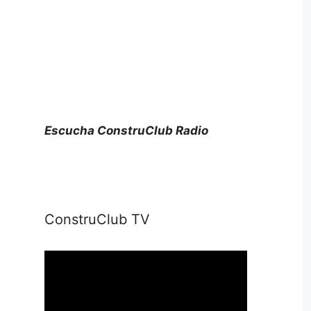
Escucha ConstruClub Radio
ConstruClub TV
Reproductor
de
vídeo