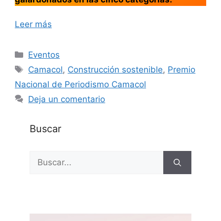
Leer más
Categorías
Eventos
Etiquetas
Camacol
,
Construcción sostenible
,
Premio
Nacional de Periodismo Camacol
Deja un comentario
Buscar
Buscar: