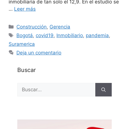
inmobiliaria de tan solo el 12,9. En el estudio se
…
Leer más
Categorías
Construcción
,
Gerencia
Etiquetas
Bogotá
,
covid19
,
Inmobiliario
,
pandemia
,
Suramerica
Deja un comentario
Buscar
Buscar: