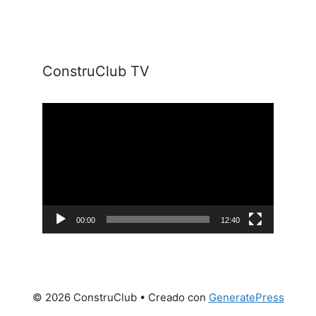
ConstruClub TV
Reproductor
de
vídeo
00:00
12:40
© 2026 ConstruClub
• Creado con
GeneratePress