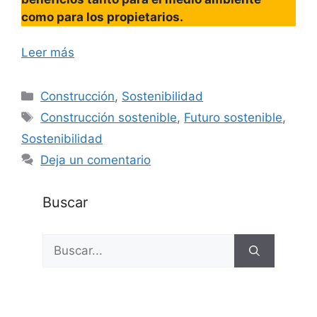
como para los propietarios.
Leer más
Categorías
Construcción
,
Sostenibilidad
Etiquetas
Construcción sostenible
,
Futuro sostenible
,
Sostenibilidad
Deja un comentario
Buscar
Buscar: