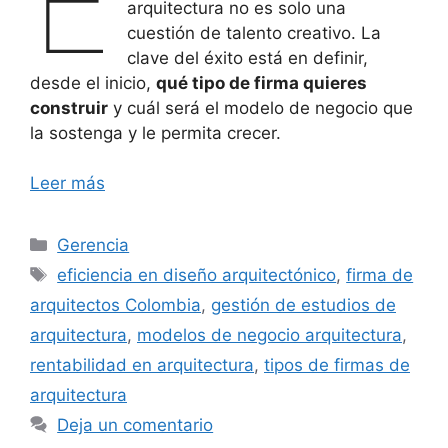
E
arquitectura no es solo una
cuestión de talento creativo. La
clave del éxito está en definir,
desde el inicio,
qué tipo de firma quieres
construir
y cuál será el modelo de negocio que
la sostenga y le permita crecer.
Leer más
Categorías
Gerencia
Etiquetas
eficiencia en diseño arquitectónico
,
firma de
arquitectos Colombia
,
gestión de estudios de
arquitectura
,
modelos de negocio arquitectura
,
rentabilidad en arquitectura
,
tipos de firmas de
arquitectura
Deja un comentario