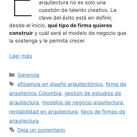
E
arquitectura no es solo una
cuestión de talento creativo. La
clave del éxito está en definir,
desde el inicio,
qué tipo de firma quieres
construir
y cuál será el modelo de negocio que
la sostenga y le permita crecer.
Leer más
Categorías
Gerencia
Etiquetas
eficiencia en diseño arquitectónico
,
firma de
arquitectos Colombia
,
gestión de estudios de
arquitectura
,
modelos de negocio arquitectura
,
rentabilidad en arquitectura
,
tipos de firmas de
arquitectura
Deja un comentario