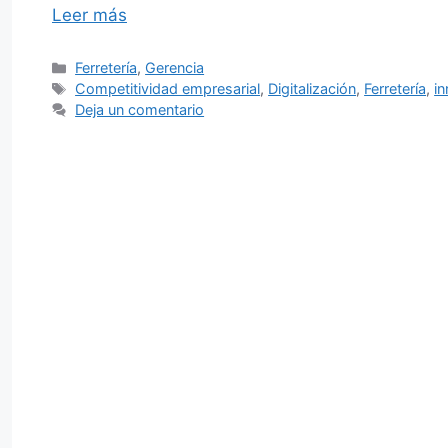
Leer más
Categorías
Ferretería
,
Gerencia
Etiquetas
Competitividad empresarial
,
Digitalización
,
Ferretería
,
in
Deja un comentario