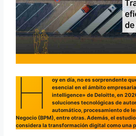
H
oy en día, no es sorprendente qu
esencial en el ámbito empresaria
intelligence» de Deloitte, en 20
soluciones tecnológicas de auto
automático, procesamiento de le
Negocio (BPM), entre otras. Además, el estudio
considera la transformación digital como una 