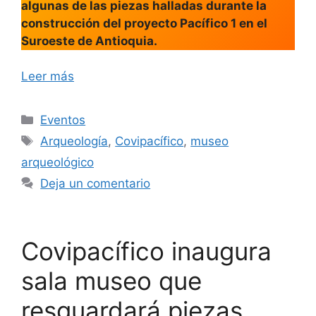
algunas de las piezas halladas durante la
construcción del proyecto Pacífico 1 en el
Suroeste de Antioquia.
Leer más
Categorías
Eventos
Etiquetas
Arqueología
,
Covipacífico
,
museo
arqueológico
Deja un comentario
Covipacífico inaugura
sala museo que
resguardará piezas