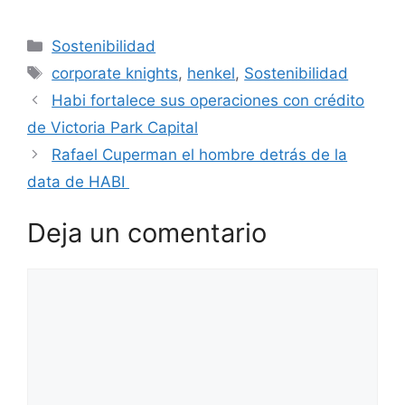
Categorías
Sostenibilidad
Etiquetas
corporate knights
,
henkel
,
Sostenibilidad
Habi fortalece sus operaciones con crédito
de Victoria Park Capital
Rafael Cuperman el hombre detrás de la
data de HABI
Deja un comentario
Comentario