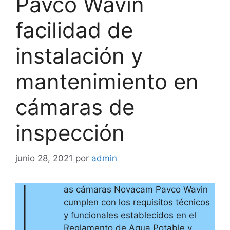
Pavco Wavin
facilidad de
instalación y
mantenimiento en
cámaras de
inspección
junio 28, 2021
por
admin
L
as cámaras Novacam Pavco Wavin
cumplen con los requisitos técnicos
y funcionales establecidos en el
Reglamento de Agua Potable y