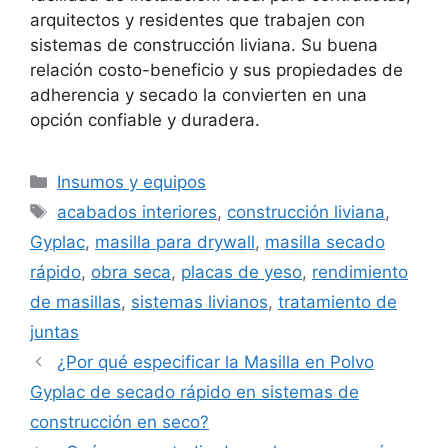
arquitectos y residentes que trabajen con
sistemas de construcción liviana. Su buena
relación costo-beneficio y sus propiedades de
adherencia y secado la convierten en una
opción confiable y duradera.
Categorías
Insumos y equipos
Etiquetas
acabados interiores
,
construcción liviana
,
Gyplac
,
masilla para drywall
,
masilla secado
rápido
,
obra seca
,
placas de yeso
,
rendimiento
de masillas
,
sistemas livianos
,
tratamiento de
juntas
¿Por qué especificar la Masilla en Polvo
Gyplac de secado rápido en sistemas de
construcción en seco?