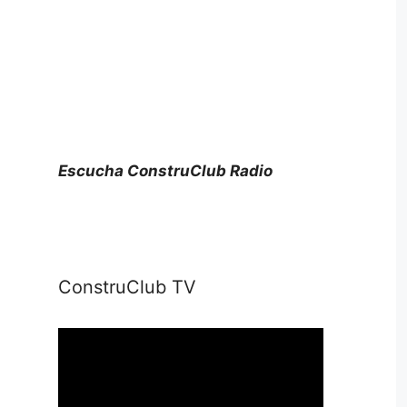
Escucha ConstruClub Radio
ConstruClub TV
Reproductor
de
vídeo