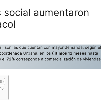
s social aumentaron
col
cial, son las que cuentan con mayor demanda, según el
 coordenada Urbana, en los
últimos 12 meses
hasta
 el
72%
corresponde a comercialización de viviendas
año